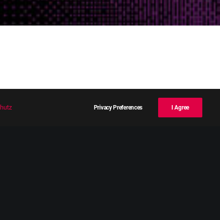
hutz
Privacy Preferences
I Agree
akten um den frühen Tod des Genies
angebotenen Fictional Reality Games
er Geheimschriften entschlüsseln.
er Fakten herauszufinden, welche
Persönlichkeiten des 20.