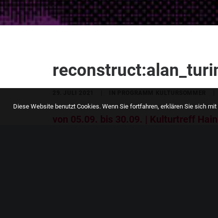
reconstruct:alan_turi
29. JULI 2021
|
IN
PROGRAMM KULTURSOMMER
|
Diese Website benutzt Cookies. Wenn Sie fortfahren, erklären Sie sich m
von 05.09. bis 30.09.
| Kulturtreff Hai
das Hannoversche Theater-Kollektiv
B
Alan Turing in ein interaktives Erleb
ist einzigartig. Bei reconstruct:alan_
Stattdessen durchsucht ihr sein Schla
Umstände zu seinem Tod geführt haben