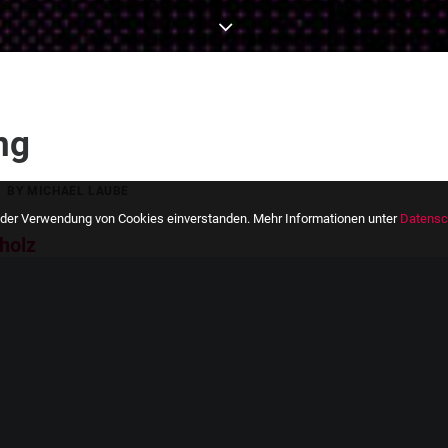
ng
BY
MICHAEL LAUBE
it der Verwendung von Cookies einverstanden. Mehr Informationen unter
Datensc
nholz
üro für Eskapismus
verwandelt die historischen F
nis zwischen Theater und Escape Room. Jedes der 
turing werdet ihr keine Zahlenschlösser knacken od
fzimmer nach Indizien, versucht anhand historisch
 könnten und lernt dabei eine der bedeutendsten 