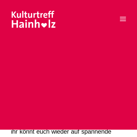
Willkommen
auf
der
Seite
Mitgliedschaft
Vorstand
vom
Kulturtreff
Hainholz
Satzung
Leitbild
Liebe Freund*innen,
ihr könnt euch wieder auf spannende