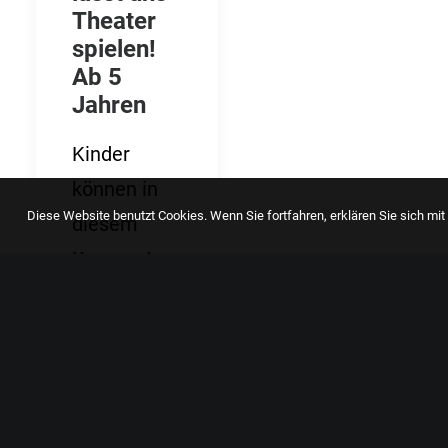
Theater
spielen!
Ab 5
Jahren
Kinder
können in
Diese Website benutzt Cookies. Wenn Sie fortfahren, erklären Sie sich m
diesem
Kurs erste
Erfahrungen
im
Theaterspie
l sammeln.
Wir…